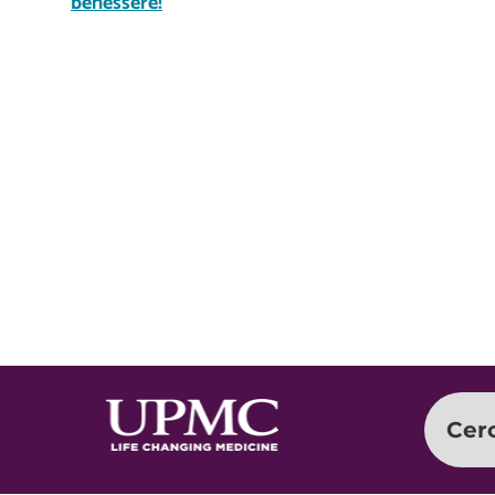
benessere!
Cer