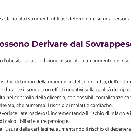
esistono altri strumenti utili per determinare se una persona 
Possono Derivare dal Sovrappeso
o l’obesità, una condizione associata a un aumento del risch
schio di tumori della mammella, del colon-retto, dell’endome
e durante il sonno, con effetti negativi sulla qualità del ripo
ltà nel controllo della glicemia, con possibili complicanze car
evata, che aumenta il rischio di malattie cardiache.
vorisce l’aterosclerosi, incrementando il rischio di infarto e 
 calcoli biliari e altre patologie.
ra l’usura della cartilagine, aumentando il rischio di degenera