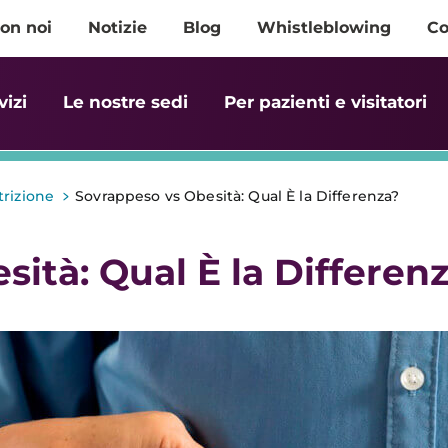
on noi
Notizie
Blog
Whistleblowing
Co
vizi
Le nostre sedi
Per pazienti e visitatori
>
trizione
Sovrappeso vs Obesità: Qual È la Differenza?
ità: Qual È la Differen