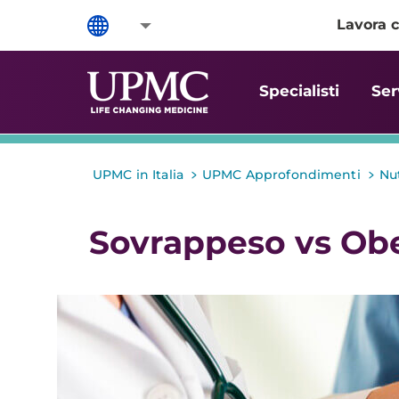
Lavora c
Specialisti
Ser
>
>
UPMC in Italia
UPMC Approfondimenti
Nu
Sovrappeso vs Obes