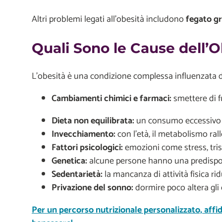
Altri problemi legati all’obesità includono
fegato gr
Quali Sono le Cause dell’O
L’obesità è una condizione complessa influenzata da d
Cambiamenti chimici e farmaci:
smettere di f
Dieta non equilibrata:
un consumo eccessivo di 
Invecchiamento:
con l’età, il metabolismo ra
Fattori psicologici:
emozioni come stress, tris
Genetica:
alcune persone hanno una predisposi
Sedentarietà:
la mancanza di attività fisica r
Privazione del sonno:
dormire poco altera gli 
Per un percorso nutrizionale personalizzato, affid