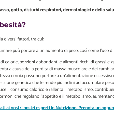
asso, gotta, disturbi respiratori, dermatologici e della sa
besità?
iversi fattori, tra cui:
umare può portare a un aumento di peso, così come l’uso di 
calorie, porzioni abbondanti e alimenti ricchi di grassi e z
llenta a causa della perdita di massa muscolare e dei cambia
tezza o noia possono portare a un’alimentazione eccessiva e
zione genetica che le rende più inclini ad accumulare peso
iduce il consumo calorico e rallenta il metabolismo, contribu
ormoni che regolano l’appetito e il metabolismo, aumentando 
ati ai nostri nostri esperti in Nutrizione. Prenota un appu