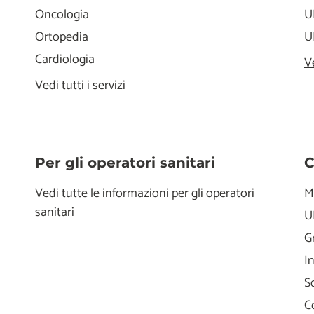
Oncologia
U
Ortopedia
U
Cardiologia
V
Vedi tutti i servizi
Per gli operatori sanitari
C
Vedi tutte le informazioni per gli operatori
M
sanitari
U
G
I
S
C