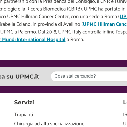
in partnership con la Presidenza del Consiglio, il CNR e l’Univ
cnologie e la Ricerca Biomedica (CBRB). UPMC ha portato in I
ico UPMC Hillman Cancer Center, con una sede a Roma (
UPM
rabella Eclano, in provincia di Avellino (
UPMC Hillman Cance
PMC a Palermo. Dal 2018, UPMC Italy controlla infine l’ospe
r Mundi International Hospital
a Roma.
ca su UPMC.it
Servizi
L
Trapianti
I
Chirurgia ad alta specializzazione
U