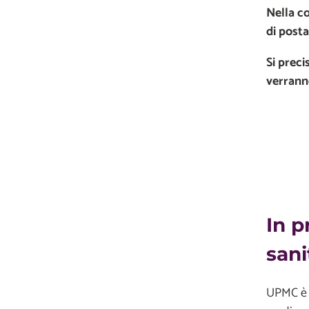
Nella co
di posta
Si preci
verrann
In p
sani
UPMC è u