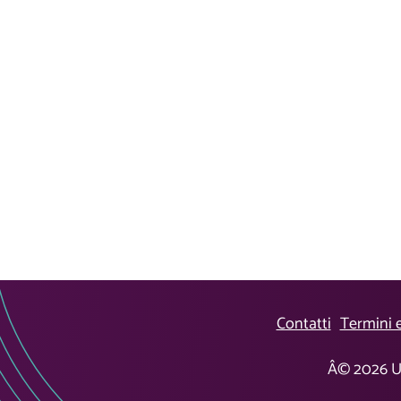
Contatti
Termini 
Â©
2026
U