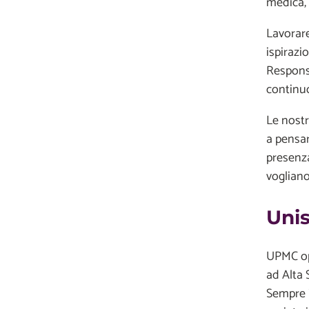
medica, 
Lavorare
ispirazi
Responsa
continuo
Le nostr
a pensar
presenza
vogliano
Unis
UPMC ope
ad Alta 
Sempre i