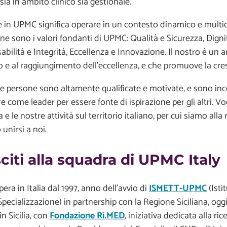
sia in ambito clinico sia gestionale.
 in UPMC significa operare in un contesto dinamico e multicu
one sono i valori fondanti di UPMC: Qualità e Sicurezza, Digni
bilità e Integrità, Eccellenza e Innovazione. Il nostro è un
 e al raggiungimento dell’eccellenza, e che promuove la cres
e persone sono altamente qualificate e motivate, e sono inco
e come leader per essere fonte di ispirazione per gli altri. 
 e le nostre attività sul territorio italiano, per cui siamo all
 unirsi a noi.
citi alla squadra di UPMC Italy
ra in Italia dal 1997, anno dell’avvio di
ISMETT-UPMC
(Isti
Specializzazione) in partnership con la Regione Siciliana, oggi 
n Sicilia, con
Fondazione Ri.MED
, iniziativa dedicata alla ri