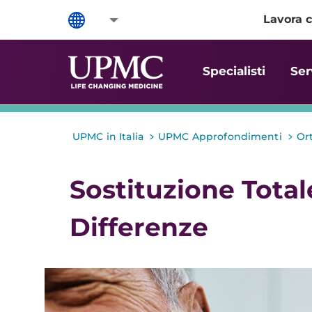
Lavora c
Specialisti
Ser
>
>
UPMC in Italia
UPMC Approfondimenti
Or
Sostituzione Totale
Differenze