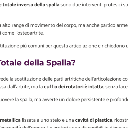
e totale inversa
della spalla
sono due interventi protesici sp
 più alto range di movimento del corpo, ma anche particolarme
i come l'osteoartrite.
stituzione più comuni per questa articolazione e richiedono
otale della Spalla?
ede la sostituzione delle parti artritiche dell'articolazione 
a dall’artrite, ma la
cuffia dei
rotatori è intatta
, senza lace
 muovere la spalla, ma avverte un dolore persistente e profond
 metallica
fissata a uno stelo e una
cavità di plastica
, ricos
ll’estremità dell’omero. Le protesi sono disponibili in diverse