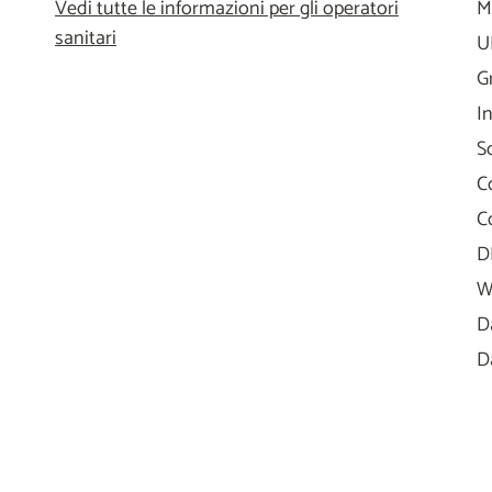
Vedi tutte le informazioni per gli operatori
M
sanitari
U
G
I
S
C
C
D
W
D
D