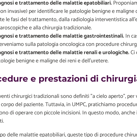
agnosi e trattamento delle malattie epatobiliari.
Proponiamo
on invasive) per identificare le patologie benigne e maligne de
te le fasi del trattamento, dalla radiologia interventistica al
aroscopiche e alla chirurgia tradizionale.
agnosi e trattamento delle malattie gastrointestinali.
In ca
terveniamo sulla patologia oncologica con procedure chirurgic
agnosi e trattamento delle malattie renali e urologiche.
Ci 
ologie benigne e maligne dei reni e dell'uretere.
edure e prestazioni di chirur
rventi chirurgici tradizionali sono definiti "a cielo aperto", p
l corpo del paziente. Tuttavia, in UMPC, pratichiamo proced
no di operare con piccole incisioni. In questo modo, anche
i.
o delle malattie epatobiliari, queste tipo di procedure chiru