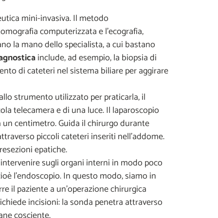
utica mini-invasiva. Il metodo
tomografia computerizzata e l'ecografia,
dano la mano dello specialista, a cui bastano
iagnostica
include, ad esempio, la biopsia di
nto di cateteri nel sistema biliare per aggirare
o strumento utilizzato per praticarla, il
ola telecamera e di una luce. Il laparoscopio
a un centimetro. Guida il chirurgo durante
ttraverso piccoli cateteri inseriti nell'addome.
 resezioni epatiche.
intervenire sugli organi interni in modo poco
cioè l'endoscopio. In questo modo, siamo in
re il paziente a un'operazione chirurgica
richiede incisioni: la sonda penetra attraverso
mane cosciente.