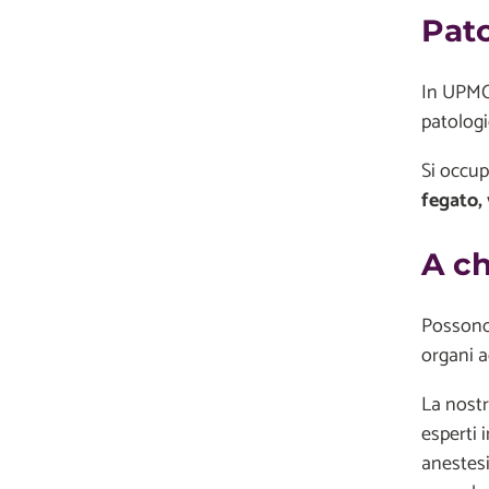
Pato
In UPMC,
patolog
Si occup
fegato, v
A ch
Possono 
organi a
La nostr
esperti i
anestesi