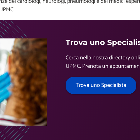
ze dei cardiologi, neurologi, pneumologi e dei medici esperti 
n UPMC.
Trova uno Special
Cerca nella nostra directory onl
UPMC. Prenota un appuntament
Trova uno Specialista