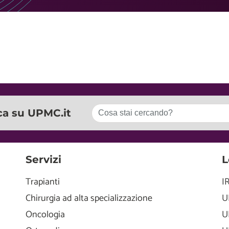
ca su UPMC.it
Servizi
L
Trapianti
I
Chirurgia ad alta specializzazione
U
Oncologia
U