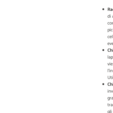
Ra
di
con
pic
cel
eve
Ch
lap
vie
l'i
Uti
Ch
in
gr
tra
gli