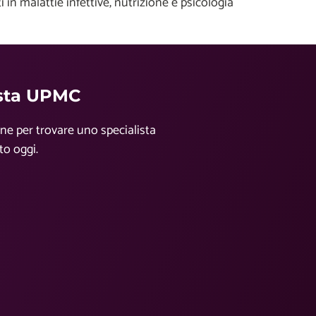
in malattie infettive, nutrizione e psicologia
ista UPMC
ine per trovare uno specialista
o oggi.