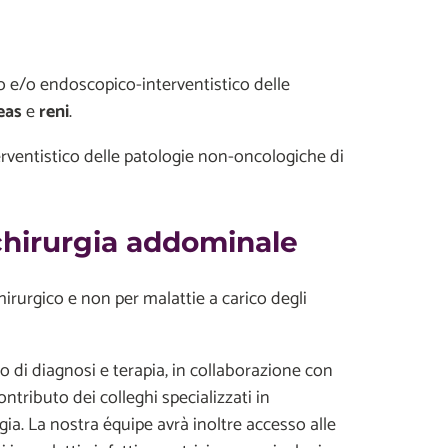
co e/o endoscopico-interventistico delle
reas
e
reni
.
rventistico delle patologie non-oncologiche di
i chirurgia addominale
irurgico e non per malattie a carico degli
o di diagnosi e terapia, in collaborazione con
contributo dei colleghi specializzati in
ia. La nostra équipe avrà inoltre accesso alle