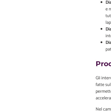
Di
e n
tut
lap
Di
in
Di
pat
Proc
Gli inte
fatte su
permetto
accelerat
Nel camp