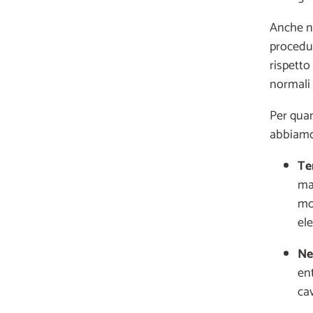
Anche ne
procedur
rispetto 
normali 
Per quan
abbiamo 
Te
mas
mo
el
Ne
ent
ca