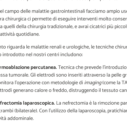
l campo delle malattie gastrointestinali facciamo ampio us
a chirurgica ci permette di eseguire interventi molto conserv
a quelli della chirurgia tradizionale, e avrai cicatrici più picco
attività quotidiane.
to riguarda le malattie renali e urologiche, le tecniche chir
introdotto nel nostri centri includono:
rmoablazione percutanea.
Tecnica che prevede l'introduzion
sa tumorale. Gli elettrodi sono inseriti attraverso la pelle gra
nitora l'operazione con metodologie di
imaging
(come la TAC
ettrodi generano calore o freddo, distruggendo il tessuto ca
frectomia laparoscopica.
La nefrectomia è la rimozione parz
rambi (bilaterale). Con l'utilizzo della laparoscopia, pratichi
vità addominale.