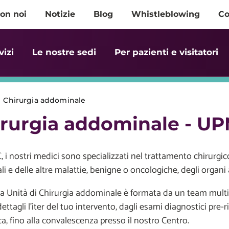
on noi
Notizie
Blog
Whistleblowing
Co
vizi
Le nostre sedi
Per pazienti e visitatori
>
Chirurgia addominale
irurgia addominale - U
 i nostri medici sono specializzati nel trattamento chirurgico
ali e delle altre malattie, benigne o oncologiche, degli organi
a Unità di Chirurgia addominale è formata da un team multid
ettagli l'iter del tuo intervento, dagli esami diagnostici pre-
ca, fino alla convalescenza presso il nostro Centro.