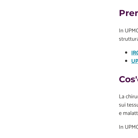
Pre
In UPMC,
struttur
IR
UP
Cos'
La chiru
sui tess
e malatt
In UPMC,