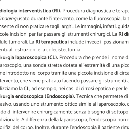
diologia interventistica (RI).
Procedura diagnostica e terape
imaging
usato durante l'intervento, come la fluoroscopia, la 
sente di non praticare tagli larghi. Le immagini, infatti, gui
cole incisioni per far passare gli strumenti chirurgici. La
RI d
lule tumorali. La
RI terapeutica
include invece il posizioname
ntuali ostruzioni e la colecistectomia.
irurgia laparoscopica (CL).
Procedura che prende il nome dall
aroscopio, una sonda stretta dotata all'estremità di una picc
ne introdotto nel corpo tramite una piccola incisione di circ
ntervento, che viene praticato facendo passare gli strumenti a
lizziamo la CL, ad esempio, nei casi di cirrosi epatica e per le
irurgia endoscopica (Endoscopia).
Tecnica che permette di 
vasivo, usando uno strumento ottico simile al laparoscopio, 
ado di intervenire chirurgicamente senza bisogno di sottopor
dizionale. A differenza della laparoscopia, l'endoscopia non 
 orifizi del corpo. Inoltre, durante l'endoscopia il paziente ri