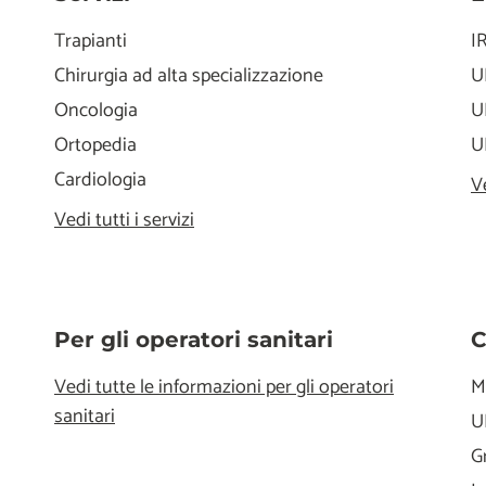
Trapianti
I
Chirurgia ad alta specializzazione
U
Oncologia
U
Ortopedia
U
Cardiologia
V
Vedi tutti i servizi
Per gli operatori sanitari
C
Vedi tutte le informazioni per gli operatori
M
sanitari
U
G