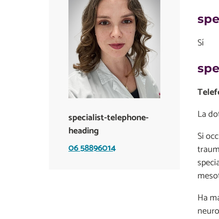
spe
Sí
spe
Telef
La dot
specialist-telephone-
heading
Si occ
06 58896014
traumi
specia
mesote
Ha mat
neuror