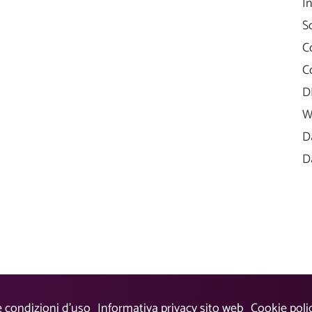
I
S
C
C
D
W
D
D
e condizioni d’uso
Informativa privacy sito web
Cookie poli