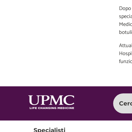
Dopo l
specia
Medico
botuli
Attua
Hospit
funzi
Cer
Specialisti