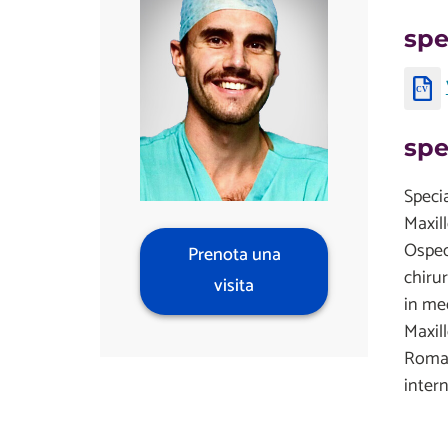
spe
spe
Specia
Maxil
Ospeda
Prenota una
chirur
visita
in med
Maxill
Roma. 
intern