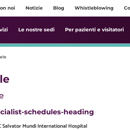
on noi
Notizie
Blog
Whistleblowing
Co
vizi
Le nostre sedi
Per pazienti e visitatori
iele
le
e
cialist-schedules-heading
Salvator Mundi International Hospital