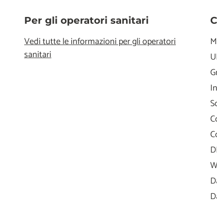
Per gli operatori sanitari
C
Vedi tutte le informazioni per gli operatori
M
sanitari
U
G
I
S
C
C
D
W
D
D