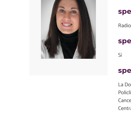
spe
Radio
spe
Sí
spe
La Dot
Polic
Cance
Centra