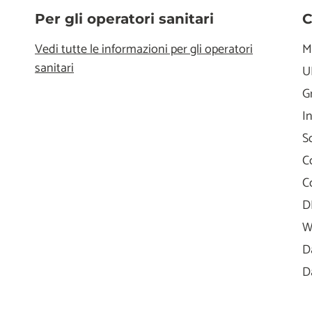
Per gli operatori sanitari
C
Vedi tutte le informazioni per gli operatori
M
sanitari
U
G
I
S
C
C
D
W
D
D