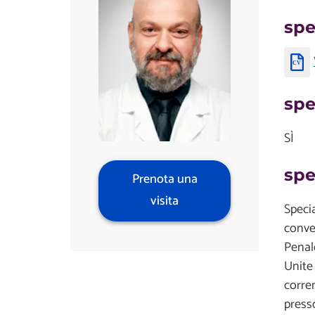
spe
spe
SÌ
spe
Prenota una
visita
Speci
conve
Penal
Unite
corre
press