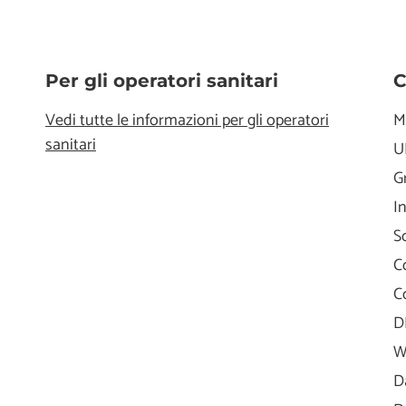
Per gli operatori sanitari
C
Vedi tutte le informazioni per gli operatori
M
sanitari
U
G
I
S
C
C
D
W
D