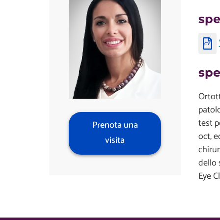
spe
spe
Ortott
patolo
test p
Prenota una
oct, 
visita
chirur
dello 
Eye C