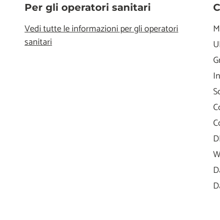
Per gli operatori sanitari
C
Vedi tutte le informazioni per gli operatori
M
sanitari
U
G
I
S
C
C
D
W
D
D