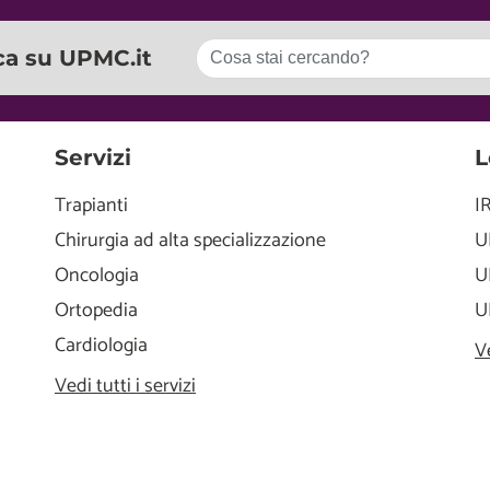
ca su UPMC.it
Servizi
L
Trapianti
I
Chirurgia ad alta specializzazione
U
Oncologia
U
Ortopedia
U
Cardiologia
V
Vedi tutti i servizi