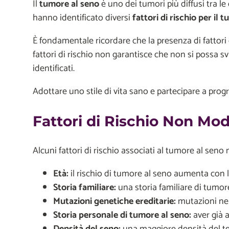
Il
tumore al seno
è uno dei tumori più diffusi tra 
hanno identificato diversi
fattori di rischio per il 
È fondamentale ricordare che la presenza di fattor
fattori di rischio non garantisce che non si possa 
identificati.
Adottare uno stile di vita sano e partecipare a pro
Fattori di Rischio Non Modi
Alcuni fattori di rischio associati al tumore al sen
Età:
il rischio di tumore al seno aumenta con l
Storia familiare:
una storia familiare di tumor
Mutazioni genetiche ereditarie:
mutazioni nei
Storia personale di tumore al seno:
aver già 
Densità del seno:
una maggiore densità del tes