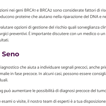
zioni nei geni BRCA1 e BRCA2 sono considerate fattori di risch
i producono proteine che aiutano nella riparazione del DNA e 
re opzioni di gestione del rischio quali sorveglianza clinic
irurgici preventivi. È importante discutere con un medico o u
ltati.
l Seno
agnostico che aiuta a individuare segnali precoci, anche pr
malie in fase precoce. In alcuni casi, possono essere consi
uali.
 può aumentare le possibilità di diagnosi precoce del tumore a
ami o visite, il nostro team di esperti è a tua disposizione