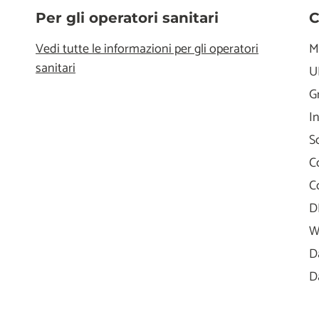
Per gli operatori sanitari
C
Vedi tutte le informazioni per gli operatori
M
sanitari
U
G
I
S
C
C
D
W
D
D