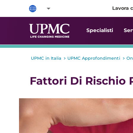
Lavora c
Specialisti
Ser
>
>
UPMC in Italia
UPMC Approfondimenti
On
Fattori Di Rischio