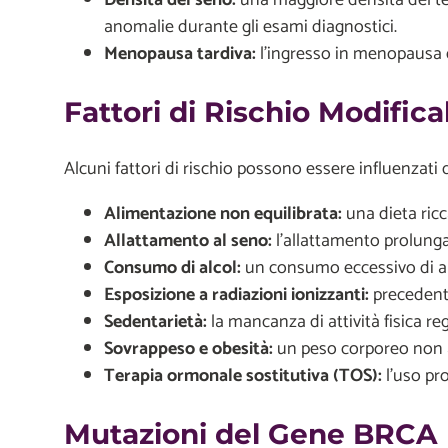
anomalie durante gli esami diagnostici.
Menopausa tardiva:
l’ingresso in menopausa 
Fattori di Rischio Modificab
Alcuni fattori di rischio possono essere influenzati
Alimentazione non equilibrata:
una dieta ricc
Allattamento al seno:
l’allattamento prolunga
Consumo di alcol:
un consumo eccessivo di alc
Esposizione a radiazioni ionizzanti:
precedenti
Sedentarietà:
la mancanza di attività fisica r
Sovrappeso e obesità:
un peso corporeo non a
Terapia ormonale sostitutiva (TOS):
l’uso pr
Mutazioni del Gene BRCA