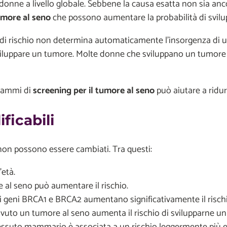
le donne a livello globale. Sebbene la causa esatta non sia
tumore al seno
che possono aumentare la probabilità di svilu
i di rischio non determina automaticamente l’insorgenza di u
sviluppare un tumore. Molte donne che sviluppano un tumore 
grammi di
screening per il tumore al seno
può aiutare a ridur
ficabili
o non possono essere cambiati. Tra questi:
’età.
e al seno può aumentare il rischio.
 geni BRCA1 e BRCA2 aumentano significativamente il rischio 
avuto un tumore al seno aumenta il rischio di svilupparne un 
suto mammario è associata a un rischio leggermente più elev