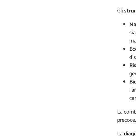
Gli
strum
Ma
sia
ma
Ec
dis
Ri
gen
Bi
l’a
car
La combi
precoce,
La
diag