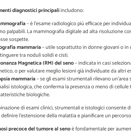
enti diagnostici principali
includono:
mmografia
– è l’esame radiologico più efficace per individu
no palpabili. La mammografia digitale ad alta risoluzione con
sse sospette.
ografia mammaria
– utile soprattutto in donne giovani o i
tinguere tra noduli solidi e cisti.
sonanza
M
agnetica (RM) del seno
– indicata in casi selezion
etico, o per valutare meglio lesioni già individuate da altri e
opsia mammaria
– se gli esami strumentali rilevano un’area s
nalisi istologica, che conferma la presenza o meno di cellule t
atteristiche biologiche.
nazione di esami clinici, strumentali e istologici consente d
 definire l’estensione della malattia e pianificare un percors
nosi precoce
del tumore al seno
è fondamentale per aumentare