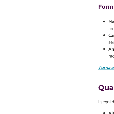
Form
Ma
ar
Ca
se
An
rad
Torna al
Qual
I segni 
Al