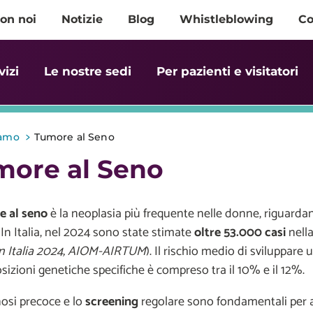
on noi
Notizie
Blog
Whistleblowing
Co
vizi
Le nostre sedi
Per pazienti e visitatori
>
iamo
Tumore al Seno
more al Seno
e al seno
è la neoplasia più frequente nelle donne, riguarda
In Italia, nel 2024 sono state stimate
oltre 53.000 casi
nella
in Italia 2024, AIOM-AIRTUM
). Il rischio medio di sviluppar
sizioni genetiche specifiche è compreso tra il 10% e il 12%.
osi precoce e lo
screening
regolare sono fondamentali per au