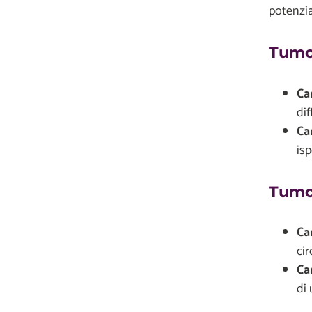
potenzia
Tumor
Ca
dif
Ca
is
Tumor
Ca
cir
Ca
di