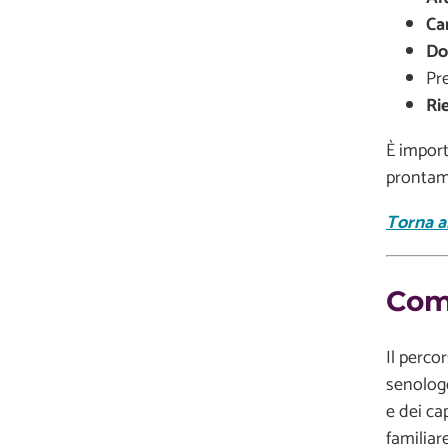
Ca
Do
Pr
Ri
È import
prontame
Torna al
Come
Il perco
senologo
e dei ca
familiare