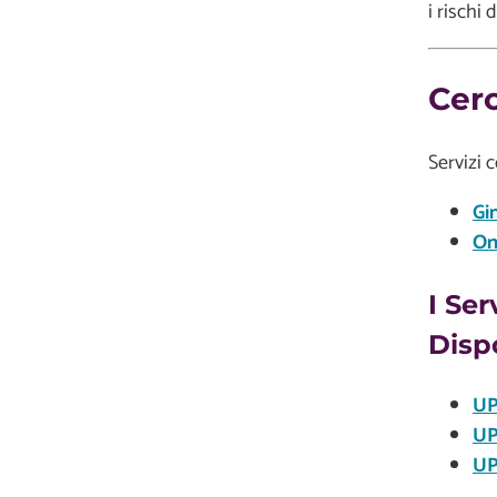
i rischi
Cerc
Servizi 
Gi
On
I Se
Dispo
UP
UP
UP