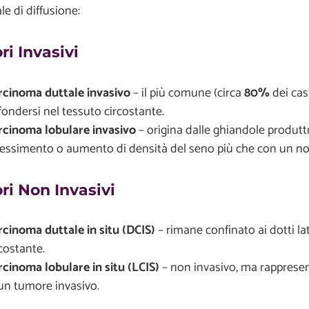
le di diffusione:
i Invasivi
rcinoma duttale invasivo
– il più comune (circa
80%
dei cas
fondersi nel tessuto circostante.
rcinoma lobulare invasivo
– origina dalle ghiandole produttr
pessimento o aumento di densità del seno più che con un no
i Non Invasivi
rcinoma duttale in situ (DCIS)
– rimane confinato ai dotti lat
costante.
rcinoma lobulare in situ (LCIS)
– non invasivo, ma rappresent
 un tumore invasivo.