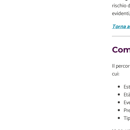
rischio 
evidenti
Torna al
Come
Il perco
cui:
Es
Età
Ev
Pr
Tip