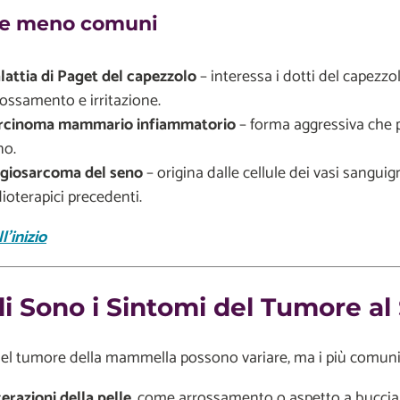
e meno comuni
lattia di Paget del capezzolo
– interessa i dotti del capezzo
rossamento e irritazione.
rcinoma mammario infiammatorio
– forma aggressiva che 
no.
giosarcoma del seno
– origina dalle cellule dei vasi sanguign
ioterapici precedenti.
l'inizio
i Sono i Sintomi del Tumore al
del tumore della mammella possono variare, ma i più comuni
terazioni
della pelle
, come arrossamento o aspetto a buccia 