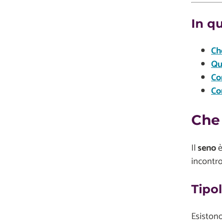
In q
Ch
Qu
Co
Co
Che 
Il
seno
è
incontro
Tipo
Esiston