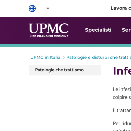
Lavora c
Specialisti
Ser
>
UPMC in Italia
Patologie e disturbi che tratt
Inf
Patologie che trattiamo
Le infez
colpire 
Il tratt
Per ridu