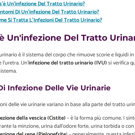
s'è Un'infezione Del Tratto Urinario?
Sintomi Di Un'infezione Del Tratto Urinario?
me Si Tratta L'Infezioni Del Tratto Urinario?
è Un'infezione Del Tratto Urina
o urinario è il sistema del corpo che rimuove scorie e liquidi in
 l'uretra. Un'
infezione del tratto urinario (IVU)
si verifica 
sistema.
Di Infezione Delle Vie Urinarie
ioni delle vie urinarie variano in base alla parte del tratto uri
fezione della vescica (Cistite)
– è la forma più comune. I si
ante la minzione, urina dall'odore forte, urina torbida o con
fezione del rene (Pielonefrite
) – generalmente, questa infezio