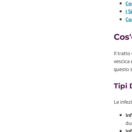
Co
I 
Co
Cos'
Il tratt
vescica e
questo 
Tipi 
Le infez
In
dur
In