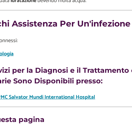
guata
idratazione
bevendo molta acqua.
hi Assistenza Per Un'infezione 
connessi:
ologia
vizi per la Diagnosi e il Trattamento 
arie Sono Disponibili presso:
MC Salvator Mundi International Hospital
uesta pagina