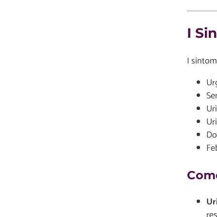
I Si
I sintom
Ur
Se
Uri
Ur
Dol
Fe
Come
Ur
res