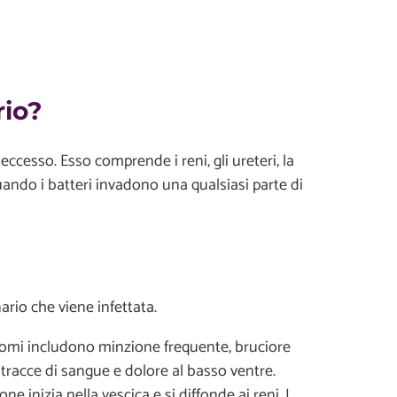
rio?
 eccesso. Esso comprende i reni, gli ureteri, la
quando i batteri invadono una qualsiasi parte di
nario che viene infettata.
ntomi includono minzione frequente, bruciore
 tracce di sangue e dolore al basso ventre.
ne inizia nella vescica e si diffonde ai reni. I