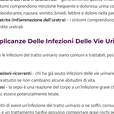
ntomi comprendono minzione frequente e dolorosa, urina con
eodorante, nausea, vomito, brividi, febbre e dolore nella part
etrite (Infiammazione dell'uretra)
– i sintomi comprendono 
dite uretrali.
licanze Delle Infezioni Delle Vie Ur
le infezioni del tratto urinario siano comuni e trattabili, 
fezioni ricorrenti
– chi ha già avuto infezioni delle vie urinari
prattutto se non cambiano alcune abitudini di vita.
psi
– la sepsi è una reazione del corpo a un'infezione grave c
i, essere potenzialmente letale.
tti di avere un'infezione del tratto urinario o ne soffri, consu
 e un trattamento tardivi possono comportare gravi rischi per