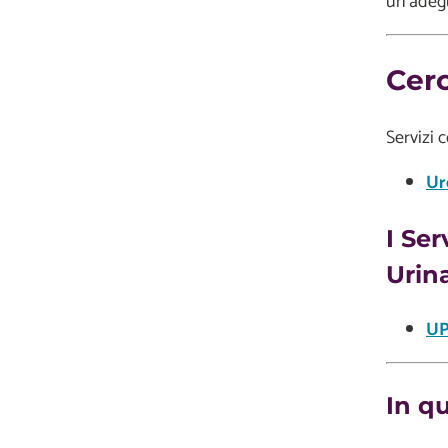
un'ade
Cerc
Servizi 
Ur
I Ser
Urin
UP
In q