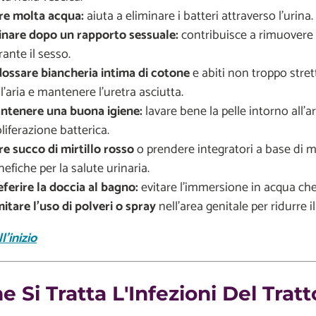
re molta acqua:
aiuta a eliminare i batteri attraverso l'urina.
inare dopo un rapporto sessuale:
contribuisce a rimuovere i
ante il sesso.
dossare biancheria intima di cotone
e abiti non troppo stre
l'aria e mantenere l'uretra asciutta.
ntenere una buona igiene:
lavare bene la pelle intorno all'a
liferazione batterica.
re succo di mirtillo rosso
o prendere integratori a base di mir
efiche per la salute urinaria.
eferire la doccia al bagno:
evitare l'immersione in acqua che p
mitare l'uso di polveri o spray
nell'area genitale per ridurre il 
l'inizio
 Si Tratta L'Infezioni Del Tratt