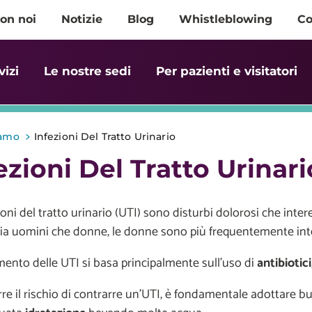
on noi
Notizie
Blog
Whistleblowing
Co
vizi
Le nostre sedi
Per pazienti e visitatori
>
iamo
Infezioni Del Tratto Urinario
ezioni Del Tratto Urinari
ioni del tratto urinario (UTI) sono disturbi dolorosi che int
sia uomini che donne, le donne sono più frequentemente int
amento delle UTI si basa principalmente sull'uso di
antibiotici
rre il rischio di contrarre un'UTI, è fondamentale adottare b