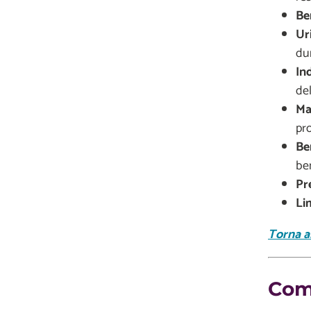
Be
Ur
dur
In
del
Ma
pro
Be
ben
Pr
Li
Torna al
Come