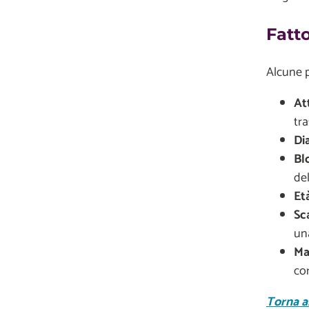
Fatto
Alcune p
At
tra
Di
Bl
del
Et
Sc
una
Ma
co
Torna al