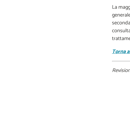
La maggi
generale
seconda 
consult
trattame
Torna al
Revisio