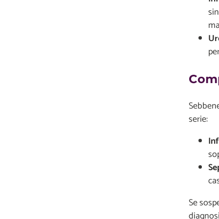
si
mal
Ur
per
Comp
Sebbene 
serie:
In
so
Se
cas
Se sospe
diagnosi