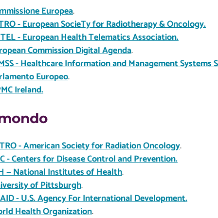
mmissione Europea
.
TRO - European SocieTy for Radiotherapy & Oncology.
TEL - European Health Telematics Association.
ropean Commission Digital Agenda
.
MSS - Healthcare Information and Management Systems S
rlamento Europeo
.
MC Ireland.
 mondo
TRO - American Society for Radiation Oncology
.
C - Centers for Disease Control and Prevention.
H — National Institutes of Health
.
iversity of Pittsburgh
.
AID - U.S. Agency For International Development.
rld Health Organization
.