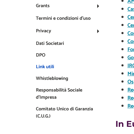
AM
Grants
Ca
Ce
Termini e condizioni d’uso
Ce
Privacy
Con
Co
Dati Societari
Fo
DPO
Go
IR
Link utili
Mi
Whistleblowing
Os
Re
Responsabilità Sociale
d'Impresa
Re
Re
Comitato Unico di Garanzia
(C.U.G.)
In 