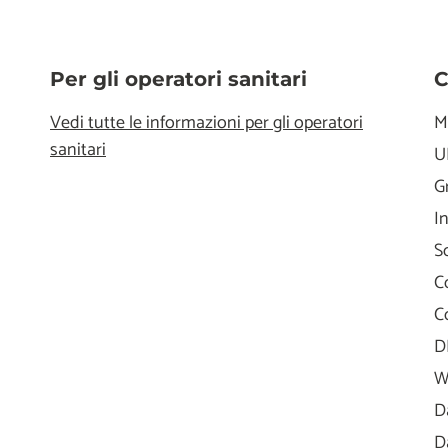
Per gli operatori sanitari
C
Vedi tutte le informazioni per gli operatori
M
sanitari
U
G
I
S
C
C
D
W
D
D