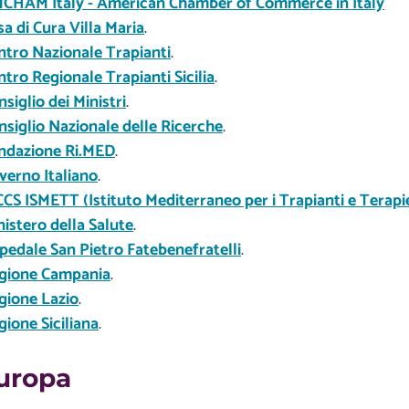
CHAM Italy - American Chamber of Commerce in Italy
sa di Cura Villa Maria
.
ntro Nazionale Trapianti
.
ntro Regionale Trapianti Sicilia
.
siglio dei Ministri
.
nsiglio Nazionale delle Ricerche
.
ndazione Ri.MED
.
verno Italiano
.
CCS ISMETT (Istituto Mediterraneo per i Trapianti e Terapie
nistero della Salute
.
pedale San Pietro Fatebenefratelli
.
gione Campania
.
gione Lazio
.
gione Siciliana
.
Europa