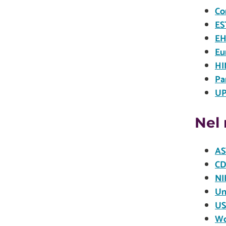
Co
ES
EH
Eu
HI
Pa
UP
Nel
AS
CD
NI
Un
US
Wo