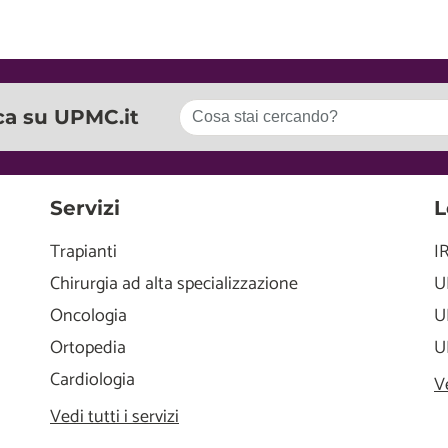
ca su UPMC.it
Servizi
L
Trapianti
I
Chirurgia ad alta specializzazione
U
Oncologia
U
Ortopedia
U
Cardiologia
V
Vedi tutti i servizi