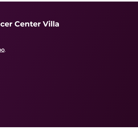
er Center Villa
00
.