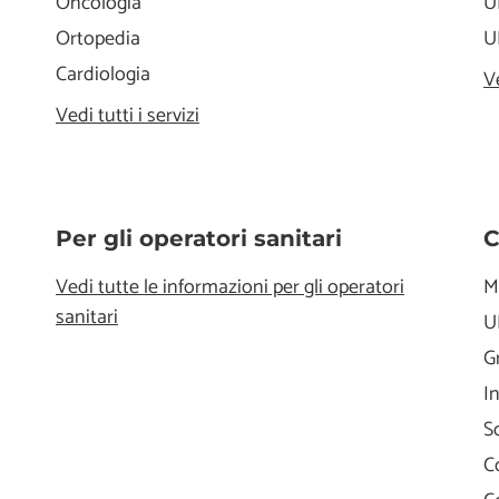
Oncologia
U
Ortopedia
U
Cardiologia
V
Vedi tutti i servizi
Per gli operatori sanitari
C
Vedi tutte le informazioni per gli operatori
M
sanitari
U
G
I
S
C