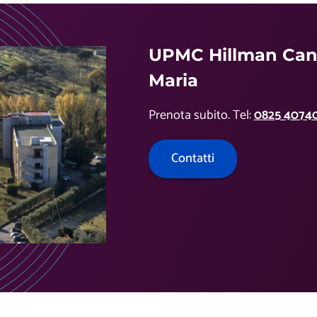
UPMC Hillman Canc
Maria
Prenota subito. Tel:
0825 4074
Contatti