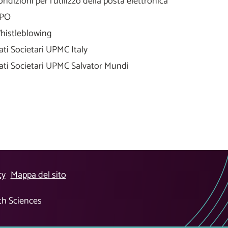
ondizioni per l'utilizzo della posta elettronica
PO
histleblowing
ati Societari UPMC Italy
ati Societari UPMC Salvator Mundi
cy
Mappa del sito
lth Sciences