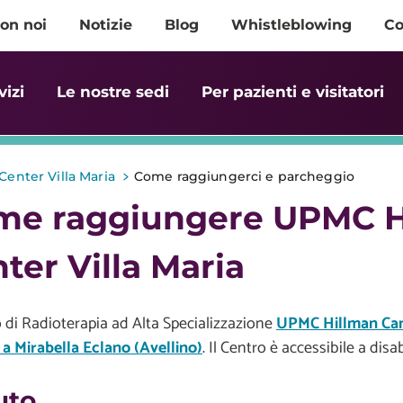
on noi
Notizie
Blog
Whistleblowing
Co
vizi
Le nostre sedi
Per pazienti e visitatori
>
enter Villa Maria
Come raggiungerci e parcheggio
me raggiungere UPMC H
ter Villa Maria
o di Radioterapia ad Alta Specializzazione
UPMC Hillman Canc
 a Mirabella Eclano (Avellino)
. Il Centro è accessibile a disa
uto